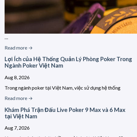
…
Read more →
Lợi Ích của Hệ Thống Quản Lý Phòng Poker Trong
Ngành Poker Việt Nam
Aug 8, 2026
Trong ngành poker tại Việt Nam, việc sử dụng hệ thống
Read more →
Khám Phá Trận Đấu Live Poker 9 Max và 6 Max
tại Việt Nam
Aug 7, 2026