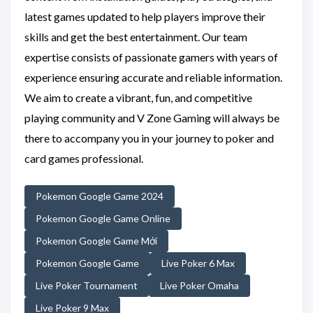
latest games updated to help players improve their
skills and get the best entertainment. Our team
expertise consists of passionate gamers with years of
experience ensuring accurate and reliable information.
We aim to create a vibrant, fun, and competitive
playing community and V Zone Gaming will always be
there to accompany you in your journey to poker and
card games professional.
Pokemon Google Game 2024
Pokemon Google Game Online
Pokemon Google Game Mới
Pokemon Google Game
Live Poker 6 Max
Live Poker Tournament
Live Poker Omaha
Live Poker 9 Max