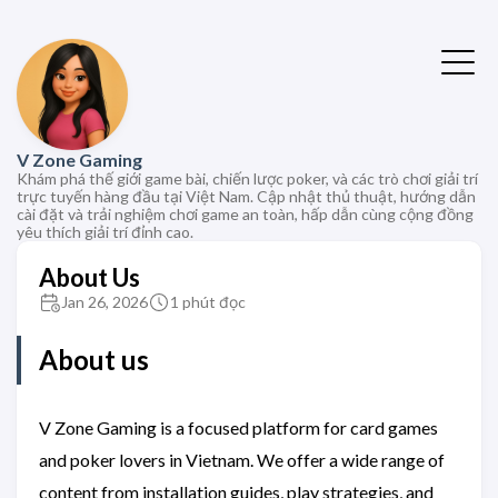
V Zone Gaming
Khám phá thế giới game bài, chiến lược poker, và các trò chơi giải trí
trực tuyến hàng đầu tại Việt Nam. Cập nhật thủ thuật, hướng dẫn
cài đặt và trải nghiệm chơi game an toàn, hấp dẫn cùng cộng đồng
yêu thích giải trí đỉnh cao.
About Us
Jan 26, 2026
1 phút đọc
About us
V Zone Gaming is a focused platform for card games
and poker lovers in Vietnam. We offer a wide range of
content from installation guides, play strategies, and