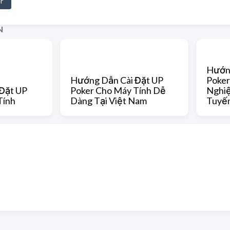
r
N
Hướng
Hướng Dẫn Cài Đặt UP
Poker
Đặt UP
Poker Cho Máy Tính Dễ
Nghi
Tính
Dàng Tại Việt Nam
Tuyến