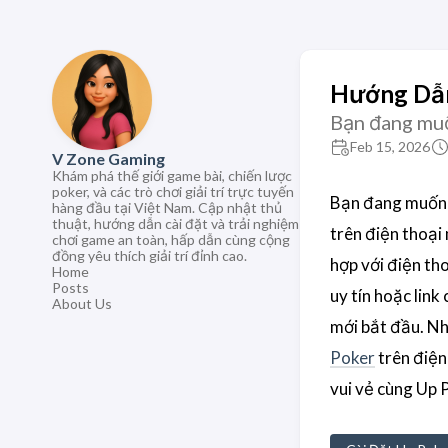
Hướng Dẫn
Bạn đang muố
Feb 15, 2026
V Zone Gaming
Khám phá thế giới game bài, chiến lược
poker, và các trò chơi giải trí trực tuyến
Bạn đang muốn t
hàng đầu tại Việt Nam. Cập nhật thủ
thuật, hướng dẫn cài đặt và trải nghiệm
trên điện thoại
chơi game an toàn, hấp dẫn cùng cộng
đồng yêu thích giải trí đỉnh cao.
hợp với điện th
Home
Posts
uy tín hoặc link
About Us
mới bắt đầu. Nh
Poker
trên điện 
vui vẻ cùng Up 