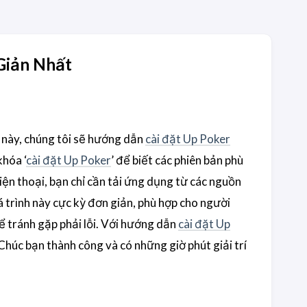
Giản Nhất
 này, chúng tôi sẽ hướng dẫn
cài đặt Up Poker
khóa ‘
cài đặt Up Poker
’ để biết các phiên bản phù
iện thoại, bạn chỉ cần tải ứng dụng từ các nguồn
uá trình này cực kỳ đơn giản, phù hợp cho người
ể tránh gặp phải lỗi. Với hướng dẫn
cài đặt Up
 Chúc bạn thành công và có những giờ phút giải trí