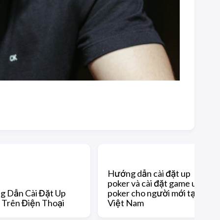
Hướng dẫn cài đặt up
poker và cài đặt game up
 Dẫn Cài Đặt Up
poker cho người mới tại
 Trên Điện Thoại
Việt Nam