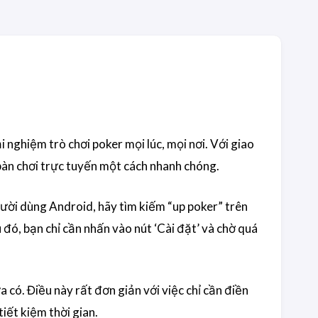
 nghiệm trò chơi poker mọi lúc, mọi nơi. Với giao
bàn chơi trực tuyến một cách nhanh chóng.
gười dùng Android, hãy tìm kiếm “up poker” trên
 đó, bạn chỉ cần nhấn vào nút ‘Cài đặt’ và chờ quá
có. Điều này rất đơn giản với việc chỉ cần điền
iết kiệm thời gian.