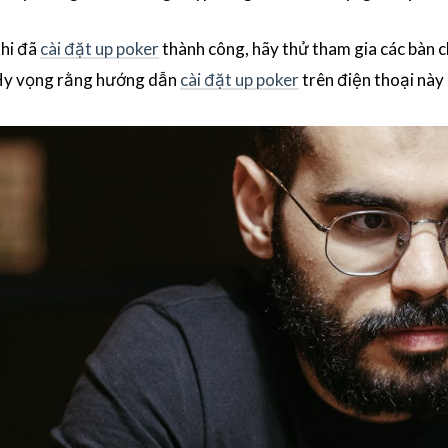
khi đã
cài đặt up poker
thành công, hãy thử tham gia các bàn c
Hy vọng rằng hướng dẫn
cài đặt up poker
trên điện thoại này 