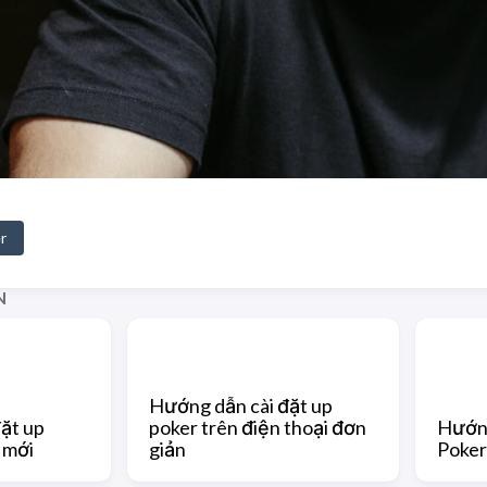
r
N
Hướng dẫn cài đặt up
ặt up
poker trên điện thoại đơn
Hướng
 mới
giản
Poker