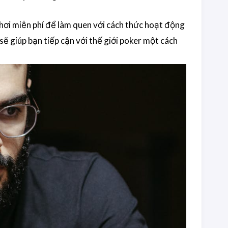
hơi miễn phí để làm quen với cách thức hoạt động
sẽ giúp bạn tiếp cận với thế giới poker một cách