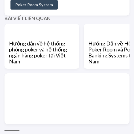
Poker Room System
BÀI VIẾT LIÊN QUAN
Hướng dẫn về hệ thống
Hướng Dẫn về Hệ
phòng poker và hệ thống
Poker Room và Pok
ngân hàng poker tại Việt
Banking Systems tại
Nam
Nam